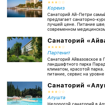
Кореиз
Санаторий Ай-Петри самый
предлагает санаторно-куро
лучшей цене. Питание шве
современном медицинском 
Санаторий «Айв
Партенит
Санаторий Айвазовское в 
ландшафтного парка Парад
климатом, красотой парка
питание, сервис на уровне
Санаторий «Ал
Алушта
Недорогой санаторий в Ал