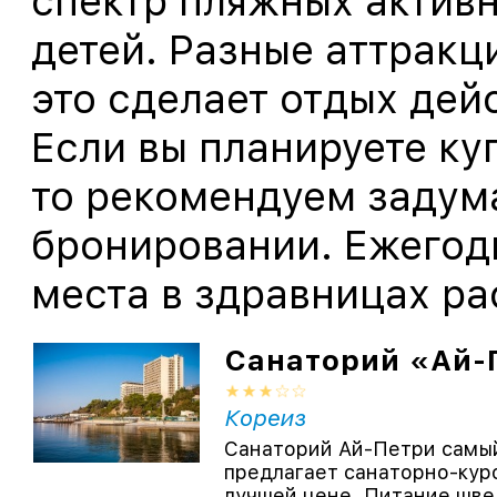
спектр пляжных активно
детей. Разные аттракци
это сделает отдых дей
Если вы планируете ку
то рекомендуем задум
бронировании. Ежегодн
места в здравницах ра
Санаторий «Ай-
Кореиз
Санаторий Ай-Петри самый
предлагает санаторно-куро
лучшей цене. Питание шве