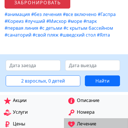
ЗАБРОНИРОВАТЬ
#анимация
#без лечения
#все включено
#Гаспра
#Кореиз
#лучший
#Мисхор
#море
#парк
#первая линия
#с детьми
#с крытым бассейном
#санаторий
#свой пляж
#шведский стол
#Ялта
2 взрослых, 0 детей
Найти
Акции
Описание
Услуги
Номера
Цены
Лечение