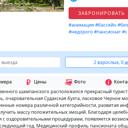
ЗАБРОНИРОВАТЬ
#анимация
#бассейн
#без
#недорого
#пансионат
#с
2 взрослых, 0 
мера
Цены
Фото
Конта
твенного шампанского расположился прекрасный турис
ь, очаровательная Судакская бухта, ласковое Черное мо
оенные номера различной категорийности, развитая ин
олучить массу положительных эмоций. Благодаря целеб
и с оздоровительными процедурами, появляется возмож
последующий год. Медицинский профиль пансионата общ