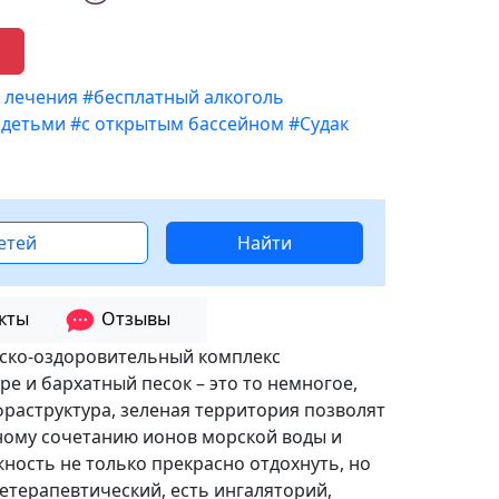
 лечения
#бесплатный алкоголь
 детьми
#с открытым бассейном
#Судак
детей
Найти
кты
Отзывы
тско-оздоровительный комплекс
ре и бархатный песок – это то немногое,
фраструктура, зеленая территория позволят
ному сочетанию ионов морской воды и
ность не только прекрасно отдохнуть, но
етерапевтический, есть ингаляторий,