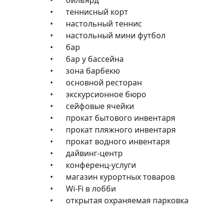
•
бильярд
•
теннисный корт
•
настольный теннис
•
настольный мини футбол
•
бар
•
бар у бассейна
•
зона барбекю
•
основной ресторан
•
экскурсионное бюро
•
сейфовые ячейки
•
прокат бытового инвентаря
•
прокат пляжного инвентаря
•
прокат водного инвентаря
•
дайвинг-центр
•
конференц-услуги
•
магазин курортных товаров
•
Wi-Fi в лобби
•
открытая охраняемая парковка