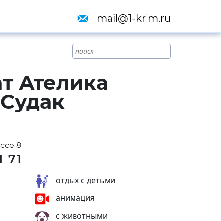
mail@1-krim.ru
т Ателика
 Судак
ссе 8
1 71
отдых с детьми
анимация
с животными