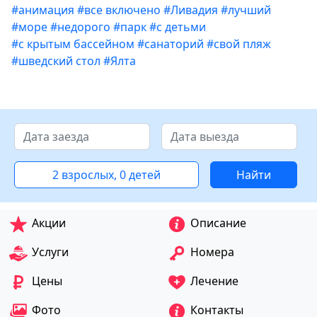
#анимация
#все включено
#Ливадия
#лучший
#море
#недорого
#парк
#с детьми
#с крытым бассейном
#санаторий
#свой пляж
#шведский стол
#Ялта
2 взрослых, 0 детей
Найти
Акции
Описание
Услуги
Номера
Цены
Лечение
Фото
Контакты