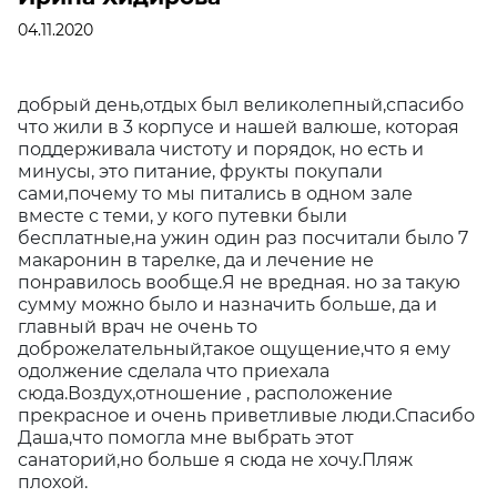
04.11.2020
добрый день,отдых был великолепный,спасибо
что жили в 3 корпусе и нашей валюше, которая
поддерживала чистоту и порядок, но есть и
минусы, это питание, фрукты покупали
сами,почему то мы питались в одном зале
вместе с теми, у кого путевки были
бесплатные,на ужин один раз посчитали было 7
макаронин в тарелке, да и лечение не
понравилось вообще.Я не вредная. но за такую
сумму можно было и назначить больше, да и
главный врач не очень то
доброжелательный,такое ощущение,что я ему
одолжение сделала что приехала
сюда.Воздух,отношение , расположение
прекрасное и очень приветливые люди.Спасибо
Даша,что помогла мне выбрать этот
санаторий,но больше я сюда не хочу.Пляж
плохой.