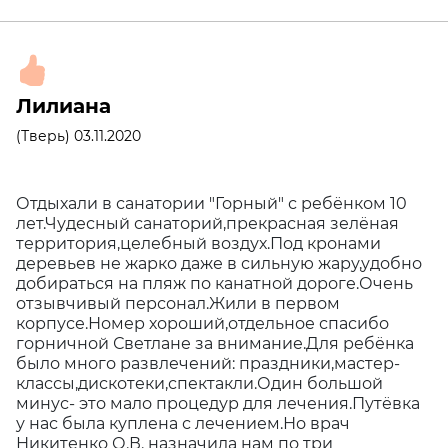
Лилиана
(Тверь) 03.11.2020
Отдыхали в санатории "Горный" с ребёнком 10
лет.Чудесный санаторий,прекрасная зелёная
территория,целебный воздух.Под кронами
деревьев не жарко даже в сильную жару,удобно
добираться на пляж по канатной дороге.Очень
отзывчивый персонал.Жили в первом
корпусе.Номер хороший,отдельное спасибо
горничной Светлане за внимание.Для ребёнка
было много развлечений: праздники,мастер-
классы,дискотеки,спектакли.Один большой
минус- это мало процедур для лечения.Путёвка
у нас была куплена с лечением.Но врач
Никитенко О.В. назначила нам по три