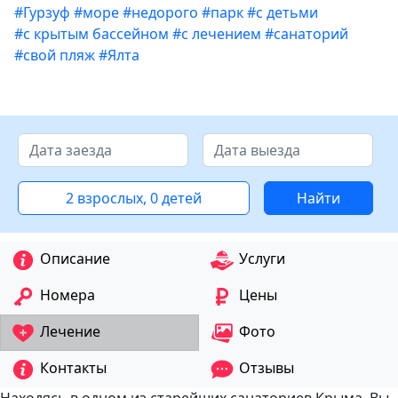
#Гурзуф
#море
#недорого
#парк
#с детьми
#с крытым бассейном
#с лечением
#санаторий
#свой пляж
#Ялта
2 взрослых, 0 детей
Найти
Описание
Услуги
Номера
Цены
Лечение
Фото
Контакты
Отзывы
Находясь в одном из старейших санаториев Крыма, Вы