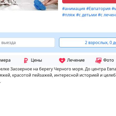
#анимация
#Евпатория
#
#пляж
#с детьми
#с лече
2 взрослых, 0 
мера
Цены
Лечение
Фото
лке Заозерное на берегу Черного моря. До центра Евпа
яжей, красотой пейзажей, интересной историей и целе
.