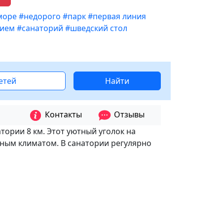
море
#недорого
#парк
#первая линия
нием
#санаторий
#шведский стол
детей
Найти
Контакты
Отзывы
тории 8 км. Этот уютный уголок на
бным климатом. В санатории регулярно