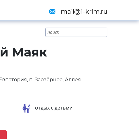
mail@1-krim.ru
й Маяк
Евпатория, п. Заозёрное, Аллея
отдых с детьми