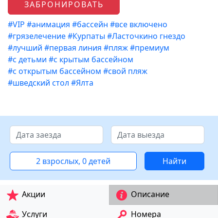
ЗАБРОНИРОВАТЬ
#VIP
#анимация
#бассейн
#все включено
#грязелечение
#Курпаты
#Ласточкино гнездо
#лучший
#первая линия
#пляж
#премиум
#с детьми
#с крытым бассейном
#с открытым бассейном
#свой пляж
#шведский стол
#Ялта
2 взрослых, 0 детей
Найти
Акции
Описание
Услуги
Номера