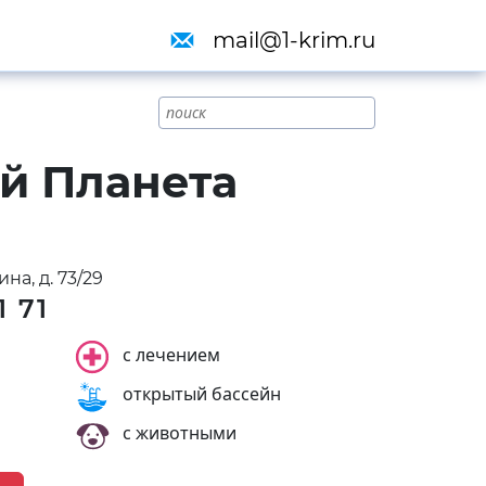
mail@1-krim.ru
й Планета
на, д. 73/29
1 71
с лечением
открытый бассейн
с животными