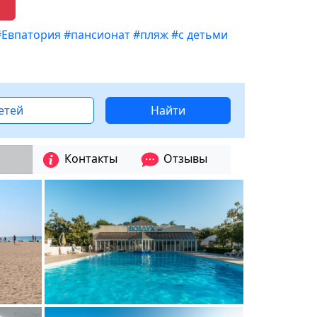
#Евпатория
#пансионат
#пляж
#с детьми
детей
Найти
Контакты
Отзывы