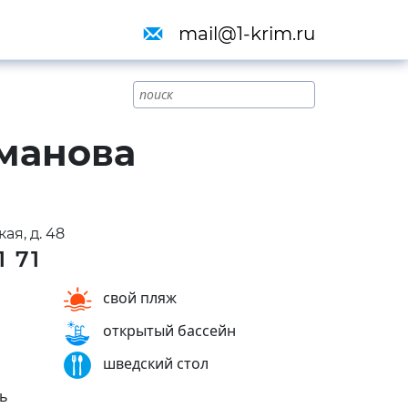
mail@1-krim.ru
манова
ая, д. 48
1 71
свой пляж
открытый бассейн
шведский стол
ь