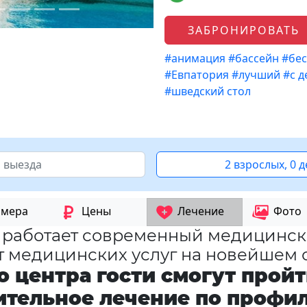
ЗАБРОНИРОВАТЬ
#анимация
#бассейн
#бес
#Евпатория
#лучший
#с 
#шведский стол
2 взрослых, 0 
мера
Цены
Лечение
Фото
а работает современный медицинск
т медицинских услуг на новейшем 
 центра гости смогут пройт
ительное лечение по профи