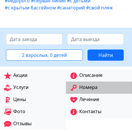
#недорого
#первая линия
#с детьми
#с крытым бассейном
#санаторий
#свой пляж
2 взрослых, 0 детей
Найти
Акции
Описание
Услуги
Номера
Цены
Лечение
Фото
Контакты
Отзывы