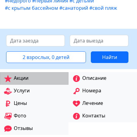
#недорого
#первая линия
#с детьми
#с крытым бассейном
#санаторий
#свой пляж
2 взрослых, 0 детей
Найти
Акции
Описание
Услуги
Номера
Цены
Лечение
Фото
Контакты
Отзывы