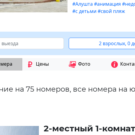
#Алушта
#анимация
#нед
#с детьми
#свой пляж
2 взрослых, 0 
мера
Цены
Фото
Конта
ние на 75 номеров, все номера на 
2-местный 1-комна