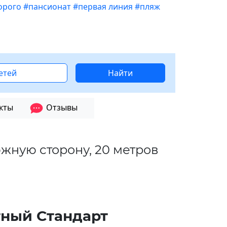
орого
#пансионат
#первая линия
#пляж
детей
Найти
кты
Отзывы
южную сторону, 20 метров
тный Стандарт