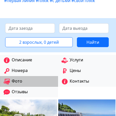
#первая линия
#пляж
#с детьми
#свой пляж
2 взрослых, 0 детей
Найти
Описание
Услуги
Номера
Цены
Фото
Контакты
Отзывы