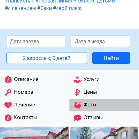
#пансионат
#первая линия
#пляж
#с детьми
#с лечением
#Саки
#свой пляж
2 взрослых, 0 детей
Найти
Описание
Услуги
Номера
Цены
Лечение
Фото
Контакты
Отзывы